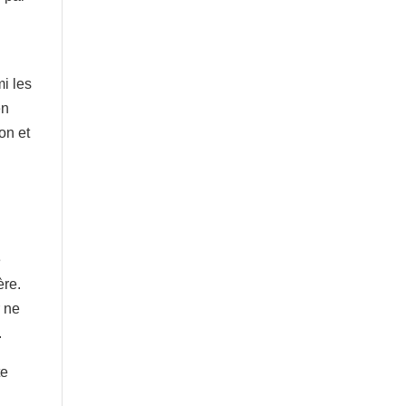
n
mi les
en
ion et
é
ère.
r ne
.
te