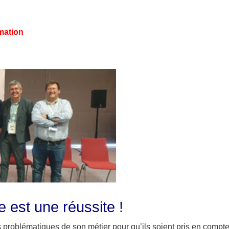
mation
e est une réussite !
es problématiques de son métier pour qu’ils soient pris en compt